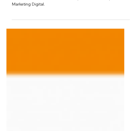
Redes Sociais
Taís Leony: "Tenho a meta de iluminar
todas as partes e nuances do
Marketing Digital"
Sou Taís, brasileira, e atuo na área de marketing e gestão
comercial. Não sou Social Media, quero iluminar as partes do
Marketing Digital.