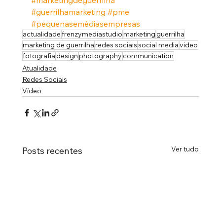
#guerrilhamarketing
#pme
#pequenasemédiasempresas
actualidade
frenzymediastudio
marketing
guerrilha
marketing de guerrilha
redes sociais
social media
video
fotografia
design
photography
communication
Atualidade
Redes Sociais
Vídeo
Ver tudo
Posts recentes