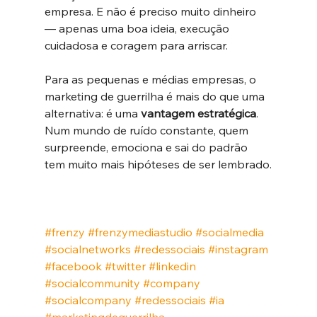
empresa. E não é preciso muito dinheiro 
— apenas uma boa ideia, execução 
cuidadosa e coragem para arriscar.
Para as pequenas e médias empresas, o 
marketing de guerrilha é mais do que uma 
alternativa: é uma 
vantagem estratégica
. 
Num mundo de ruído constante, quem 
surpreende, emociona e sai do padrão 
tem muito mais hipóteses de ser lembrado.
#frenzy
#frenzymediastudio
#socialmedia
#socialnetworks
#redessociais
#instagram
#facebook
#twitter
#linkedin
#socialcommunity
#company
#socialcompany
#redessociais
#ia
#marketingdeguerrilha