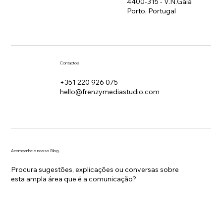
4400-315 - V.N.Gaia
Porto, Portugal
Contactos
+351 220 926 075
hello@frenzymediastudio.com
Acompanhe o nosso Blog .
Procura sugestões, explicações ou conversas sobre
esta ampla área que é a comunicação?