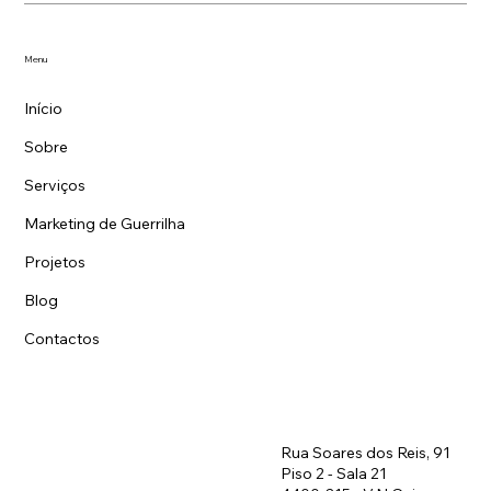
Menu
Vídeo - Qual a importância na comunicação
digital?
Início
Sobre
Serviços
Marketing de Guerrilha
Projetos
Blog
Contactos
Rua Soares dos Reis, 91
Piso 2 - Sala 21