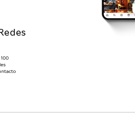
| Redes
 100
des
contacto