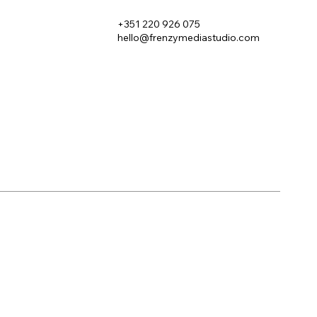
+351 220 926 075
hello@frenzymediastudio.com