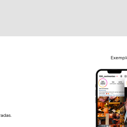
Exemplo
radas.